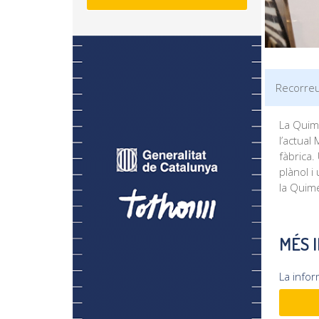
Recorreu
La Quime
l’actual
fàbrica
plànol 
la Quim
MÉS 
La info