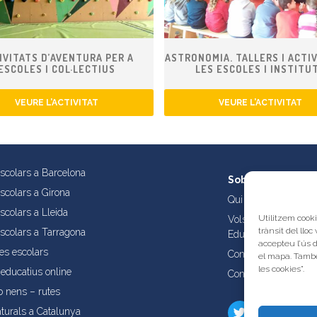
IVITATS D’AVENTURA PER A
ASTRONOMIA. TALLERS I ACTIV
ESCOLES I COL·LECTIUS
LES ESCOLES I INSTITU
VEURE L’ACTIVITAT
VEURE L’ACTIVITAT
escolars a Barcelona
Sobre nosaltres
escolars a Girona
Qui som?
scolars a Lleida
Utilitzem cooki
Vols publicar les tev
trànsit del lloc
escolars a Tarragona
Educatives de Catal
accepteu l’ús 
es escolars
Condicions d’ús i aví
el mapa. També
les cookies”.
educatius online
Contacta amb nosalt
b nens – rutes
turals a Catalunya