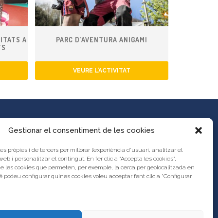
ITATS A
PARC D’AVENTURA ANIGAMI
TS
VEURE L’ACTIVITAT
Gestionar el consentiment de les cookies
es pròpies i de tercers per millorar l’experiència d’usuari, analitzar el
es propostes al Portal d’Activitats
 web i personalitzar el contingut. En fer clic a "Accepta les cookies",
unya?
de les cookies que permeten, per exemple, la cerca per geolocalitzada en
s legal
 podeu configurar quines cookies voleu acceptar fent clic a “Configurar
res