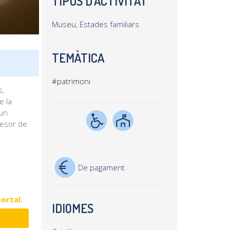
TIPUS D'ACTIVITAT
Museu, Estades familiars
TEMÀTICA
#patrimoni
s,
e la
’un
resor de
De pagament
portal.
IDIOMES