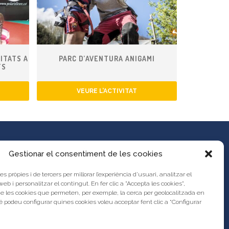
ITATS A
PARC D’AVENTURA ANIGAMI
TS
VEURE L’ACTIVITAT
Gestionar el consentiment de les cookies
es pròpies i de tercers per millorar l’experiència d’usuari, analitzar el
es propostes al Portal d’Activitats
 web i personalitzar el contingut. En fer clic a "Accepta les cookies",
unya?
de les cookies que permeten, per exemple, la cerca per geolocalitzada en
s legal
 podeu configurar quines cookies voleu acceptar fent clic a “Configurar
res