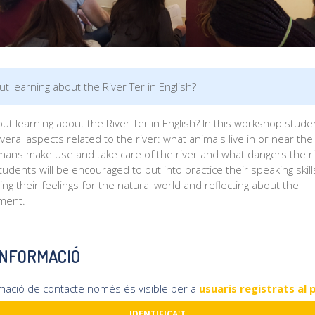
t learning about the River Ter in English?
t learning about the River Ter in English? In this workshop studen
veral aspects related to the river: what animals live in or near the 
ans make use and take care of the river and what dangers the r
tudents will be encouraged to put into practice their speaking skill
ng their feelings for the natural world and reflecting about the
ment.
INFORMACIÓ
rmació de contacte només és visible per a
usuaris registrats al 
IDENTIFICA'T