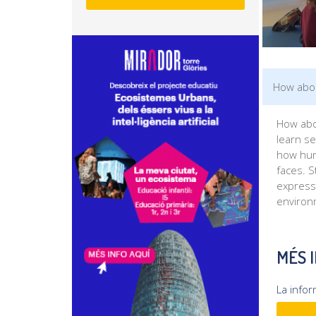
How abou
How abou
learn se
how hum
faces. S
expressi
environ
MÉS 
La info