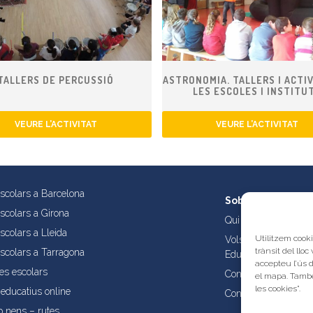
TALLERS DE PERCUSSIÓ
ASTRONOMIA. TALLERS I ACTIV
LES ESCOLES I INSTITU
VEURE L’ACTIVITAT
VEURE L’ACTIVITAT
escolars a Barcelona
Sobre nosaltres
escolars a Girona
Qui som?
scolars a Lleida
Utilitzem cooki
Vols publicar les tev
trànsit del lloc
escolars a Tarragona
Educatives de Catal
accepteu l’ús 
es escolars
Condicions d’ús i aví
el mapa. També
les cookies”.
educatius online
Contacta amb nosalt
b nens – rutes