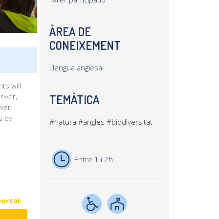
ÀREA DE
CONEIXEMENT
Llengua anglesa
ts will
river,
TEMÀTICA
iver
s by
#natura
#anglès
#biodiversitat
Entre 1 i 2h
portal.