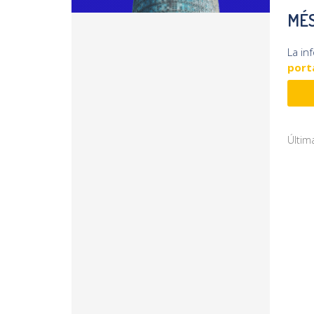
MÉS
La in
porta
Últim