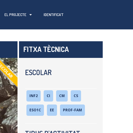
EL PROJECTE
IDENTIFICA’T
FITXA TÈCNICA
SCOLAR
ESCOLAR
INF2
CI
CM
CS
ESO1C
EE
PROF-FAM