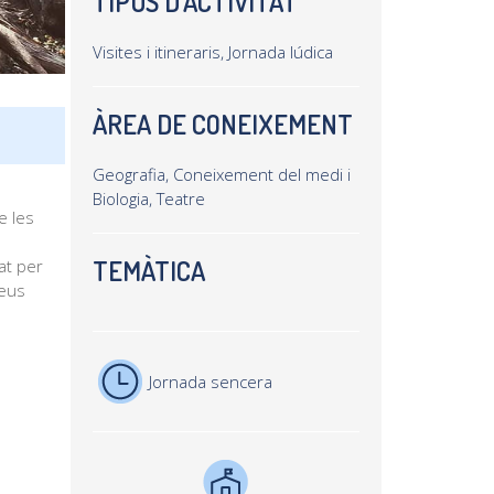
TIPUS D'ACTIVITAT
Visites i itineraris, Jornada lúdica
ÀREA DE CONEIXEMENT
Geografia, Coneixement del medi i
Biologia, Teatre
e les
TEMÀTICA
at per
seus
Jornada sencera