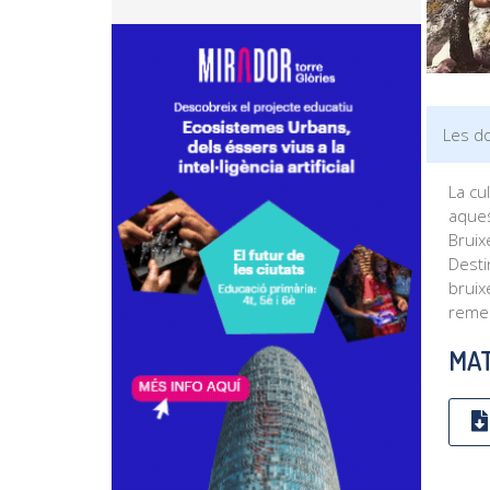
Les do
La cul
aques
Bruix
Desti
bruix
remei
MAT