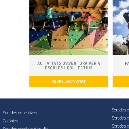
ACTIVITATS D’AVENTURA PER A
P
ESCOLES I COL·LECTIUS
VEURE L’ACTIVITAT
Sortides 
Sortides educatives
Sortides 
Colònies
Sortides e