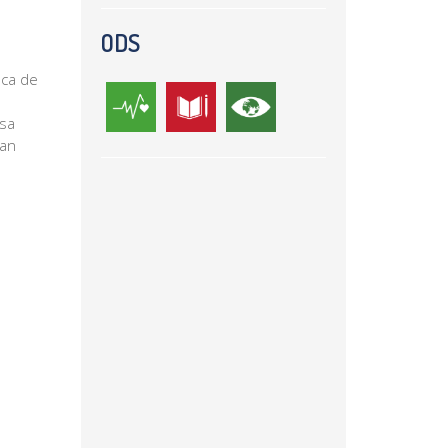
ODS
nca de
osa
ran