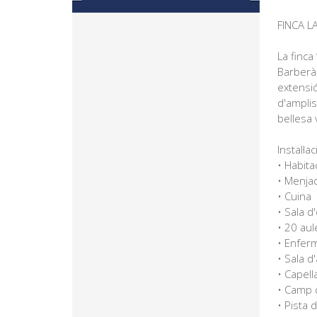
FINCA L
La finca
Barberà
extensió
d'amplis
bellesa 
Instal·la
• Habit
• Menjad
• Cuina
• Sala d
• 20 au
• Enfer
• Sala 
• Capella
• Camp 
• Pista 