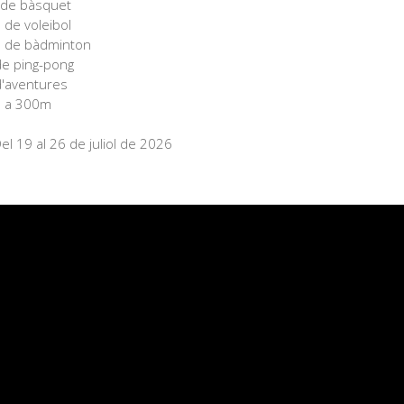
s de bàsquet
 de voleibol
 de bàdminton
de ping-pong
d'aventures
na a 300m
el 19 al 26 de juliol de 2026
ctor