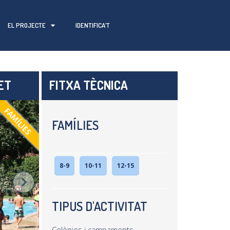
EL PROJECTE
IDENTIFICA’T
ET
FITXA TÈCNICA
FAMÍLIES
FAMÍLIES
8-9
10-11
12-15
TIPUS D'ACTIVITAT
Colònies i campaments