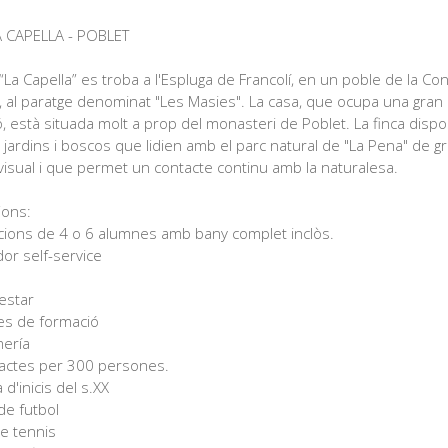
A CAPELLA - POBLET
 “La Capella” es troba a l'Espluga de Francolí, en un poble de la Co
, al paratge denominat "Les Masies". La casa, que ocupa una gran
, està situada molt a prop del monasteri de Poblet. La finca disp
 jardins i boscos que lidien amb el parc natural de "La Pena" de g
visual i que permet un contacte continu amb la naturalesa.
cions:
acions de 4 o 6 alumnes amb bany complet inclòs.
or self-service
'estar
les de formació
mería
d'actes per 300 persones.
 d'inicis del s.XX
de futbol
de tennis