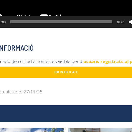
0:00
01:01
INFORMACIÓ
rmació de contacte només és visible per a
usuaris registrats al 
IDENTIFICA'T
ctualització: 27/11/25