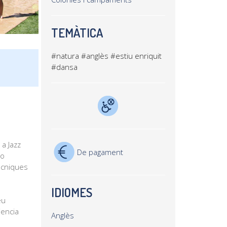
TEMÀTICA
#natura
#anglès
#estiu enriquit
#dansa
a Jazz
De pagament
 o
tècniques
IDIOMES
eu
iencia
Anglès