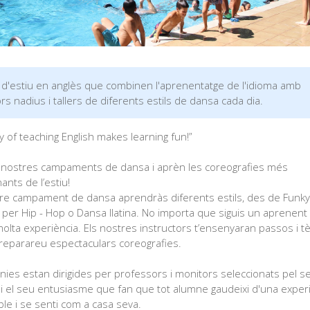
 d'estiu en anglès que combinen l'aprenentatge de l'idioma amb
s nadius i tallers de diferents estils de dansa cada dia.
 of teaching English makes learning fun!”
s nostres campaments de dansa i aprèn les coreografies més
nts de l’estiu!
tre campament de dansa aprendràs diferents estils, des de Funky 
per Hip - Hop o Dansa llatina. No importa que siguis un aprenent
molta experiència. Els nostres instructors t’ensenyaran passos i 
preparareu espectaculars coreografies.
nies estan dirigides per professors i monitors seleccionats pel s
 i el seu entusiasme que fan que tot alumne gaudeixi d'una exper
ble i se senti com a casa seva.