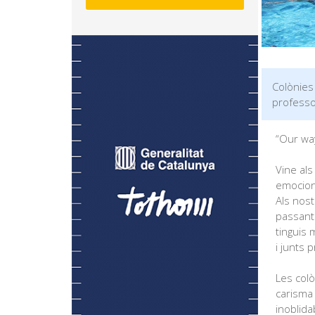
Colònies
professor
“Our way
Vine al
emociona
Als nos
passant 
tinguis 
i junts 
Les colò
carisma
inoblida