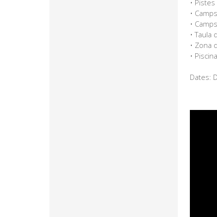
• Piste
• Camps
• Camps
• Taula 
• Zona 
• Pisci
Dates: D
Reprodu
de
vídeo