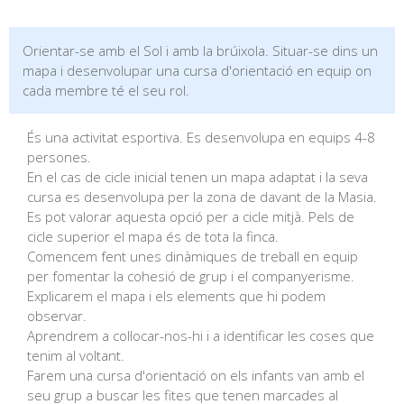
Orientar-se amb el Sol i amb la brúixola. Situar-se dins un
mapa i desenvolupar una cursa d'orientació en equip on
cada membre té el seu rol.
És una activitat esportiva. Es desenvolupa en equips 4-8
persones.
En el cas de cicle inicial tenen un mapa adaptat i la seva
cursa es desenvolupa per la zona de davant de la Masia.
Es pot valorar aquesta opció per a cicle mitjà. Pels de
cicle superior el mapa és de tota la finca.
Comencem fent unes dinàmiques de treball en equip
per fomentar la cohesió de grup i el companyerisme.
Explicarem el mapa i els elements que hi podem
observar.
Aprendrem a col·locar-nos-hi i a identificar les coses que
tenim al voltant.
Farem una cursa d'orientació on els infants van amb el
seu grup a buscar les fites que tenen marcades al