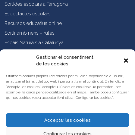
Sortides escolars a Tarragona
Espectacles escolars
Recursos educatius online
Sortir amb nens – rutes
Espais Naturals a Catalunya
Formació online a professorat
Gestionar el consentiment
de les cookies
Sobre nosaltres
Qui som?
Utilitzem cookies pròpies i de tercers per millorar l’experiència d’usuari,
analitzar el trànsit del lloc web i personalitzar el contingut. En fer clic a
Vols publicar les teves propostes al Portal d’Activitats Educatives de
"Accepta les cookies", accepteu l’ús de les cookies que permeten, per
Catalunya?
exemple, la cerca per geolocalitzada en el mapa. També podeu configurar
Condicions d’ús i avís legal
quines cookies voleu acceptar fent clic a “Configurar les cookies”.
Contacta amb nosaltres
Acceptar les cookies
Configurar les cookies