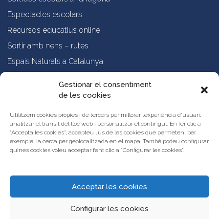
Espectacles escolars
Recursos educatius online
Sortir amb nens – rutes
Espais Naturals a Catalunya
Formació online a professorat
Gestionar el consentiment
de les cookies
Sobre nosaltres
Qui som?
Utilitzem cookies pròpies i de tercers per millorar l’experiència d’usuari,
analitzar el trànsit del lloc web i personalitzar el contingut. En fer clic a
Vols publicar les teves propostes al Portal d’Activitats Educatives de
"Accepta les cookies", accepteu l’ús de les cookies que permeten, per
Catalunya?
exemple, la cerca per geolocalitzada en el mapa. També podeu configurar
Condicions d’ús i avís legal
quines cookies voleu acceptar fent clic a “Configurar les cookies”.
Contacta amb nosaltres
Acceptar les cookies
Configurar les cookies