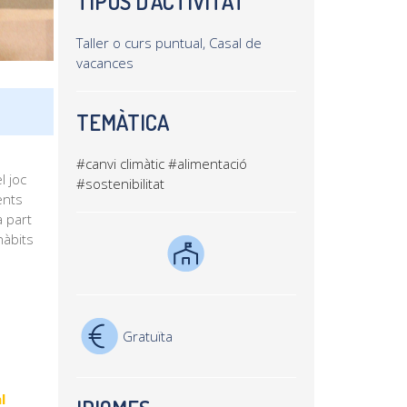
TIPUS D'ACTIVITAT
Taller o curs puntual, Casal de
vacances
TEMÀTICA
#canvi climàtic
#alimentació
l joc
#sostenibilitat
ents
a part
hàbits
Gratuïta
l