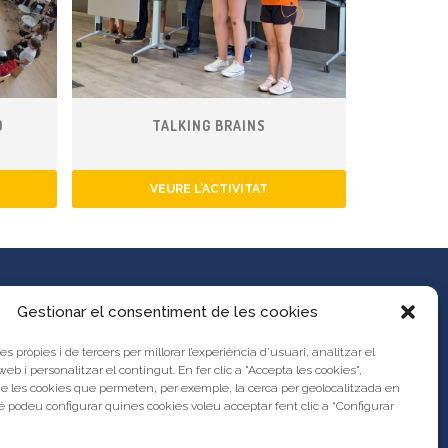
Ó
TALKING BRAINS
VEURE L’ACTIVITAT
Gestionar el consentiment de les cookies
es pròpies i de tercers per millorar l’experiència d’usuari, analitzar el
es propostes al Portal d’Activitats
 web i personalitzar el contingut. En fer clic a "Accepta les cookies",
unya?
de les cookies que permeten, per exemple, la cerca per geolocalitzada en
s legal
 podeu configurar quines cookies voleu acceptar fent clic a “Configurar
res