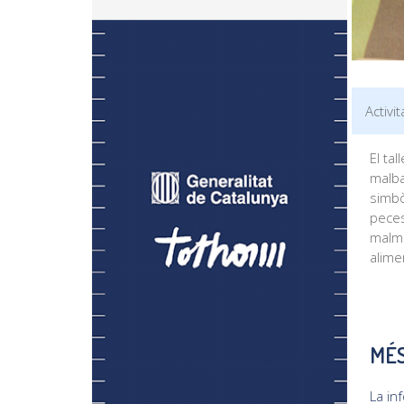
Activi
El tal
malba
simbò
peces
malme
alime
MÉS
La in