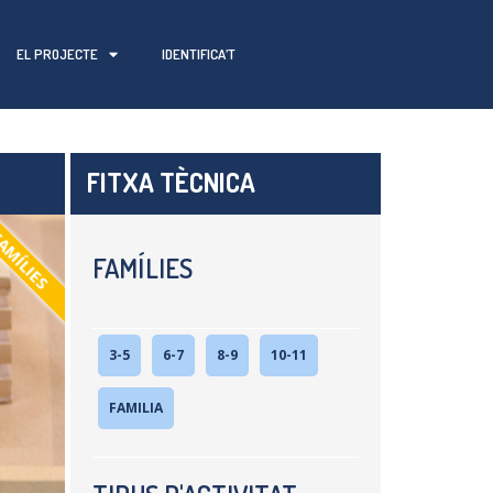
EL PROJECTE
IDENTIFICA’T
FITXA TÈCNICA
AMÍLIES
FAMÍLIES
3-5
6-7
8-9
10-11
FAMILIA