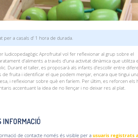
tat per a casals d’ 1 hora de durada.
ler ludicopedagògic Aprofruita! vol fer reflexionar al grup sobre el
ratament d'aliments a través d'una activitat dinàmica que utilitza e
lic. Durant el taller, es proposarà als infants d'escollir entre difer
 de fruita i identificar el que podem menjar, encara que tingui un
sa, i reflexionar sobre què en faríem. Per últim, es reforcen els 
ntaris accentuant la idea de no llençar i no deixar res al plat.
 INFORMACIÓ
formació de contacte només és visible per a
usuaris registrats a