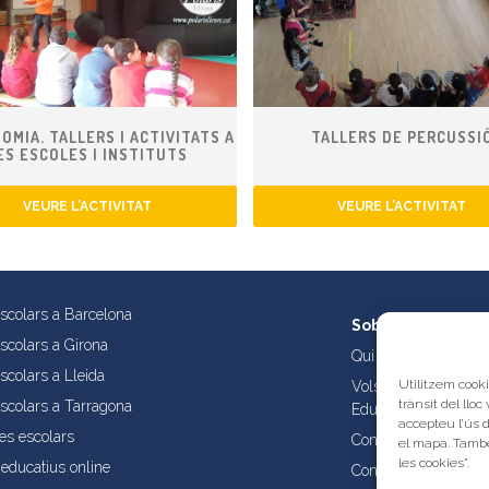
OMIA. TALLERS I ACTIVITATS A
TALLERS DE PERCUSSI
ES ESCOLES I INSTITUTS
VEURE L’ACTIVITAT
VEURE L’ACTIVITAT
escolars a Barcelona
Sobre nosaltres
escolars a Girona
Qui som?
scolars a Lleida
Utilitzem cooki
Vols publicar les tev
trànsit del lloc
escolars a Tarragona
Educatives de Catal
accepteu l’ús 
es escolars
Condicions d’ús i aví
el mapa. També
les cookies”.
educatius online
Contacta amb nosalt