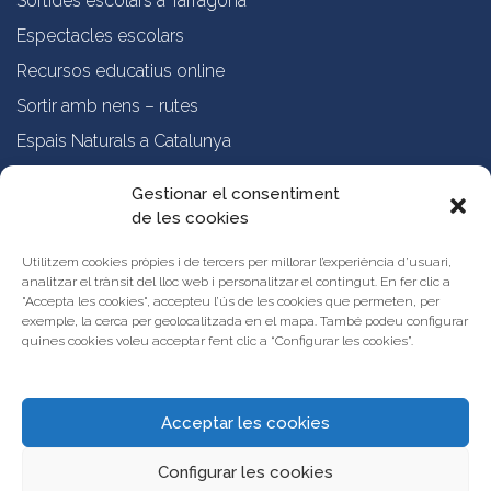
Sortides escolars a Tarragona
Espectacles escolars
Recursos educatius online
Sortir amb nens – rutes
Espais Naturals a Catalunya
Formació online a professorat
Gestionar el consentiment
de les cookies
Sobre nosaltres
Qui som?
Utilitzem cookies pròpies i de tercers per millorar l’experiència d’usuari,
analitzar el trànsit del lloc web i personalitzar el contingut. En fer clic a
Vols publicar les teves propostes al Portal d’Activitats Educatives de
"Accepta les cookies", accepteu l’ús de les cookies que permeten, per
Catalunya?
exemple, la cerca per geolocalitzada en el mapa. També podeu configurar
Condicions d’ús i avís legal
quines cookies voleu acceptar fent clic a “Configurar les cookies”.
Contacta amb nosaltres
Acceptar les cookies
Configurar les cookies