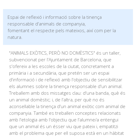
Espai de reflexió i informació sobre la tinença
responsable d'animals de companyia,
fomentant el respecte pels mateixos, així com per la
natura.
"ANIMALS EXÒTICS, PERÒ NO DOMÈSTICS" és un taller,
subvencionat per l'Ajuntament de Barcelona, que
s'ofereix a les escoles de la ciutat, concretament a
primària i a secundària, que pretén ser un espai
d'informació i de reflexió amb l'objectiu de sensibilitzar
els alumnes sobre la tinença responsable d'un animal.
Treballem amb dos missatges clau: d'una banda, què és
un animal domèstic; i, de l'altra, per què no és
aconsellable la tinença d'un animal exòtic com animal de
companyia. També es treballen conceptes relacionats
amb l'etologia amb l'objectiu que l'alumne/a entengui
que un animal és un ésser viu que pateix i, empatitzi
amb el problema que per ell suposa està en un hàbitat