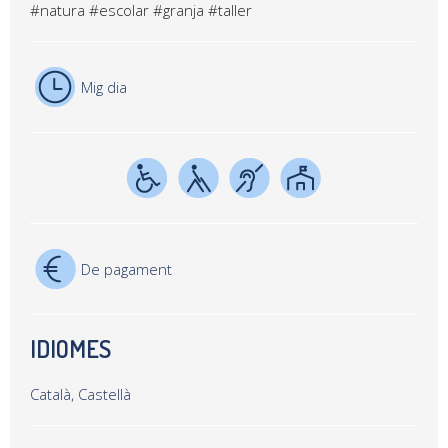
#natura
#escolar
#granja
#taller
Mig dia
De pagament
IDIOMES
Català, Castellà