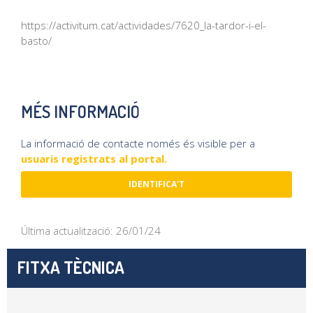
https://activitum.cat/actividades/7620_la-tardor-i-el-
basto/
MÉS INFORMACIÓ
La informació de contacte només és visible per a
usuaris registrats al portal.
IDENTIFICA'T
Última actualització: 26/01/24
FITXA TÈCNICA