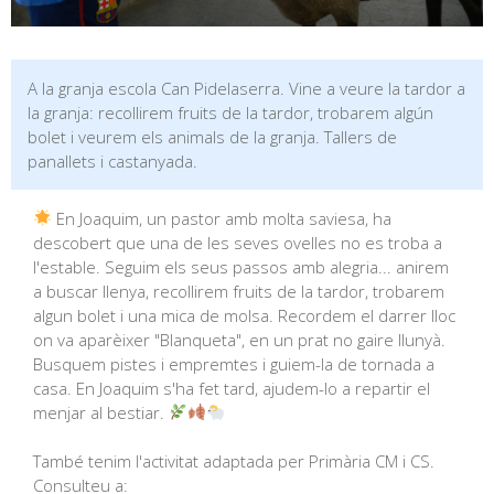
A la granja escola Can Pidelaserra. Vine a veure la tardor a
la granja: recollirem fruits de la tardor, trobarem algún
bolet i veurem els animals de la granja. Tallers de
panallets i castanyada.
En Joaquim, un pastor amb molta saviesa, ha
descobert que una de les seves ovelles no es troba a
l'estable. Seguim els seus passos amb alegria... anirem
a buscar llenya, recollirem fruits de la tardor, trobarem
algun bolet i una mica de molsa. Recordem el darrer lloc
on va aparèixer "Blanqueta", en un prat no gaire llunyà.
Busquem pistes i empremtes i guiem-la de tornada a
casa. En Joaquim s'ha fet tard, ajudem-lo a repartir el
menjar al bestiar.
També tenim l'activitat adaptada per Primària CM i CS.
Consulteu a: