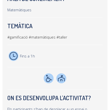
Matemàtiques
TEMÀTICA
#gamificació
#matemàtiques
#taller
Fins a 1h
ON ES DESENVOLUPA L'ACTIVITAT?
Els participants s'han de desplaçar a un espai o