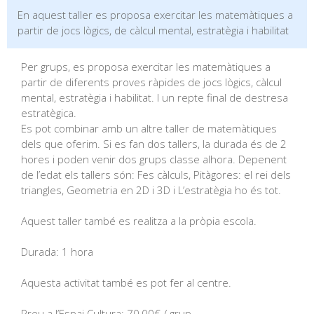
En aquest taller es proposa exercitar les matemàtiques a
partir de jocs lògics, de càlcul mental, estratègia i habilitat
Per grups, es proposa exercitar les matemàtiques a
partir de diferents proves ràpides de jocs lògics, càlcul
mental, estratègia i habilitat. I un repte final de destresa
estratègica.
Es pot combinar amb un altre taller de matemàtiques
dels que oferim. Si es fan dos tallers, la durada és de 2
hores i poden venir dos grups classe alhora. Depenent
de l’edat els tallers són: Fes càlculs, Pitàgores: el rei dels
triangles, Geometria en 2D i 3D i L’estratègia ho és tot.
Aquest taller també es realitza a la pròpia escola.
Durada: 1 hora
Aquesta activitat també es pot fer al centre.
Preu a l’Espai Cultura: 70,00€ / grup