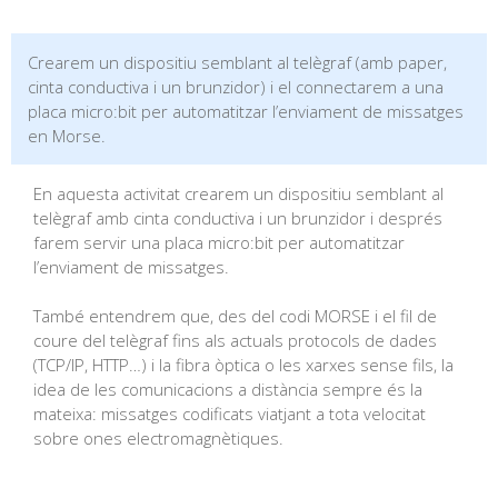
Crearem un dispositiu semblant al telègraf (amb paper,
cinta conductiva i un brunzidor) i el connectarem a una
placa micro:bit per automatitzar l’enviament de missatges
en Morse.
En aquesta activitat crearem un dispositiu semblant al
telègraf amb cinta conductiva i un brunzidor i després
farem servir una placa micro:bit per automatitzar
l’enviament de missatges.
També entendrem que, des del codi MORSE i el fil de
coure del telègraf fins als actuals protocols de dades
(TCP/IP, HTTP…) i la fibra òptica o les xarxes sense fils, la
idea de les comunicacions a distància sempre és la
mateixa: missatges codificats viatjant a tota velocitat
sobre ones electromagnètiques.