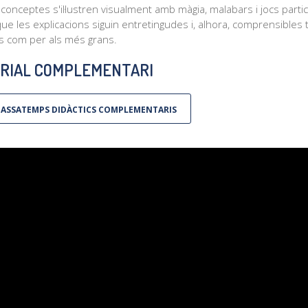
 conceptes s'il·lustren visualment amb màgia, malabars i jocs partic
que les explicacions siguin entretingudes i, alhora, comprensibles 
ts com per als més grans.
RIAL COMPLEMENTARI
ASSATEMPS DIDÀCTICS COMPLEMENTARIS
ctor