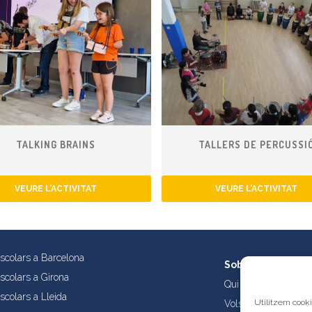
TALKING BRAINS
TALLERS DE PERCUSSI
VEURE L’ACTIVITAT
VEURE L’ACTIVITAT
escolars a Barcelona
Sobre nosaltres
escolars a Girona
Qui som?
scolars a Lleida
Utilitzem cooki
Vols publicar les tev