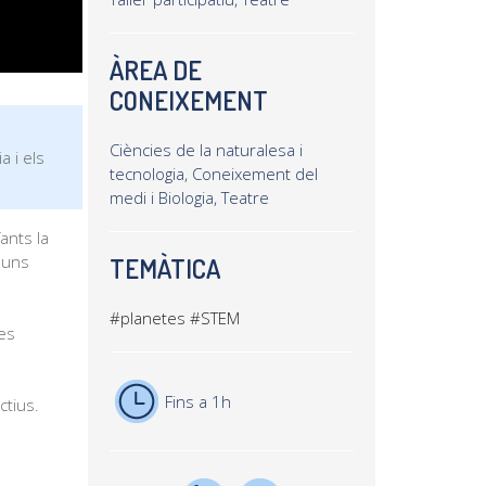
ÀREA DE
CONEIXEMENT
Ciències de la naturalesa i
a i els
tecnologia, Coneixement del
medi i Biologia, Teatre
ants la
 uns
TEMÀTICA
#planetes
#STEM
ses
Fins a 1h
ctius.