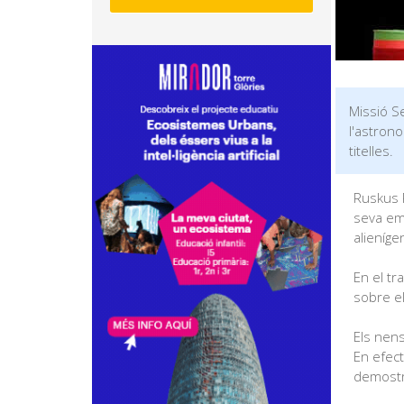
Missió Se
l'astrono
titelles.
Ruskus P
seva emo
alieníge
En el tr
sobre el
Els nens
En efect
demostr