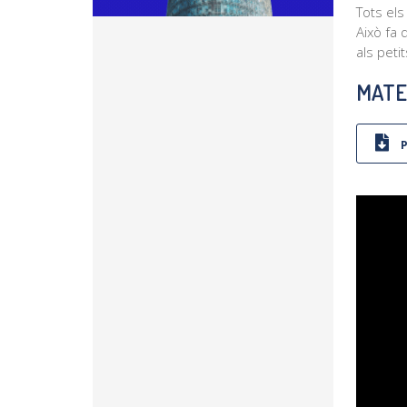
Tots els
Això fa 
als peti
MATE
P
Reprodu
de
vídeo