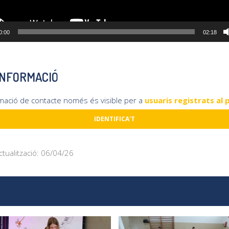
0:00
02:18
INFORMACIÓ
rmació de contacte només és visible per a
usuaris registrats al 
IDENTIFICA'T
ctualització: 06/04/26