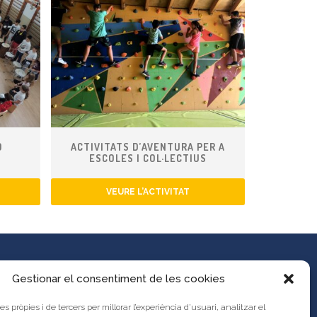
Ó
ACTIVITATS D’AVENTURA PER A
ESCOLES I COL·LECTIUS
VEURE L’ACTIVITAT
Gestionar el consentiment de les cookies
es pròpies i de tercers per millorar l’experiència d’usuari, analitzar el
es propostes al Portal d’Activitats