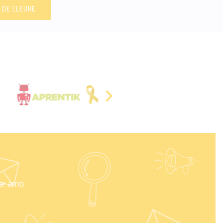
I DE LLEURE
fer amb