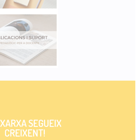
 XARXA SEGUEIX
CREIXENT!