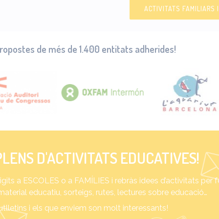
ACTIVITATS FAMILIARS 
ropostes de més de 1.400 entitats adherides!
LENS D'ACTIVITATS EDUCATIVES!
irigits a ESCOLES o a FAMÍLIES i rebràs idees d’activitats per 
 material educatiu, sorteigs, rutes, lectures sobre educació…
lletins i els que enviem son molt interessants!