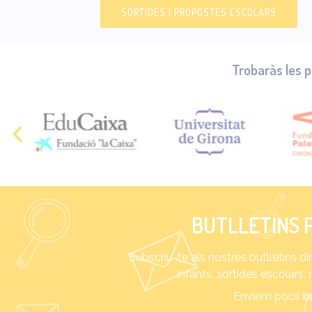
SORTIDES I PROPOSTES ESCOLARS
Trobaràs les p
BUTLLETINS P
Subscriu-te als nostres butlletins d
infants, sortides escolars,
Enviem pocs but