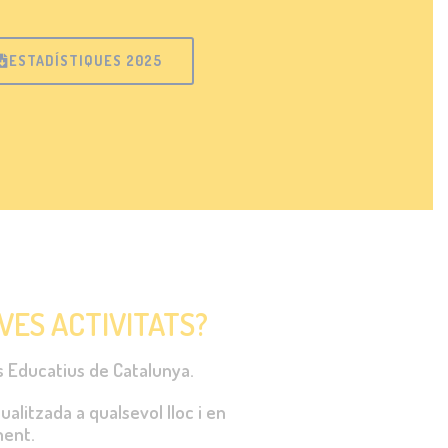
ESTADÍSTIQUES 2025
VES ACTIVITATS?
ts Educatius de Catalunya.
alitzada a qualsevol lloc i en
ent.