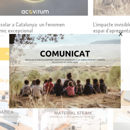
i solar a Catalunya: un fenomen
L’impacte invisibl
mic excepcional
espai d’aprenent
X
026
18 maig, 2026
MÉS LECTURES INTERESSANTS!
e productes i serveis per escoles i entitats educatives