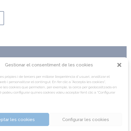
 even if youre away from your
riginal TAG Heuer Connected, the
y, and exchange information as
d are in contact with the Cloud.
s, and the pedometer for counting
 in the watch and require neither
 operate.
www.replicawatches.to
-in GPS and an NFC chip to make
 app – both of which are also
Gestionar el consentiment de les cookies
ns. Of course, when you are in
es pròpies i de tercers per millorar l’experiència d’usuari, analitzar el
es propostes al Portal d’Activitats
tch will alert you with a soft but
 web i personalitzar el contingut. En fer clic a "Accepta les cookies",
unya?
 text, Facebook message, sports
de les cookies que permeten, per exemple, la cerca per geolocalitzada en
s legal
ra.
 podeu configurar quines cookies voleu acceptar fent clic a “Configurar
res
ptar les cookies
Configurar les cookies