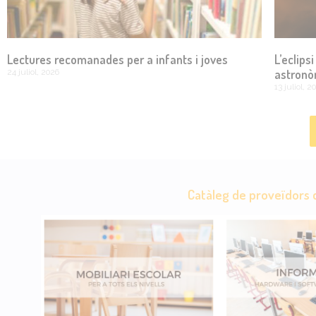
Lectures recomanades per a infants i joves
L’eclips
astronò
24 juliol, 2026
13 juliol, 2
Catàleg de proveïdors d