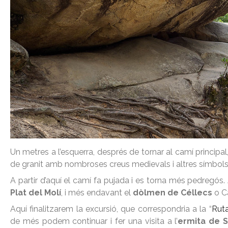
Un metres a l’esquerra, després de tornar al camí principa
de granit amb nombroses creus medievals i altres símbols 
A partir d’aquí el camí fa pujada i es torna més pedregós
Plat del Molí
, i més endavant el
dòlmen de Céllecs
o C
Aquí finalitzarem la excursió, que correspondria a la “
Ruta
de més podem continuar i fer una visita a l’
ermita de 