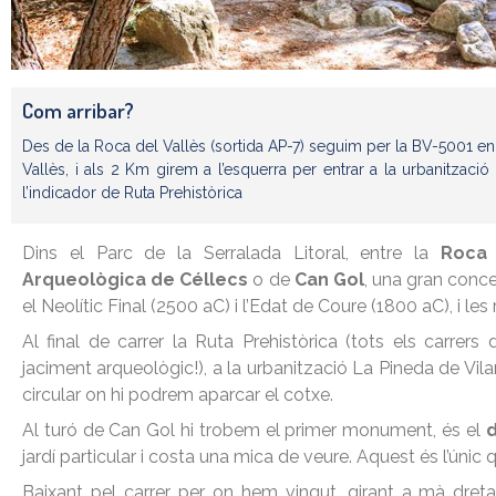
Com arribar?
Des de la Roca del Vallès (sortida AP-7) seguim per la BV-5001 en
Vallès, i als 2 Km girem a l’esquerra per entrar a la urbanitzaci
l’indicador de Ruta Prehistòrica
Dins el Parc de la Serralada Litoral, entre la
Roca 
Arqueològica de Céllecs
o de
Can Gol
, una gran conce
el Neolític Final (2500 aC) i l’Edat de Coure (1800 aC), i les 
Al final de carrer la Ruta Prehistòrica (tots els carre
jaciment arqueològic!), a la urbanització La Pineda de Vil
circular on hi podrem aparcar el cotxe.
Al turó de Can Gol hi trobem el primer monument, és el
d
jardí particular i costa una mica de veure. Aquest és l’únic 
Baixant pel carrer per on hem vingut, girant a mà dre