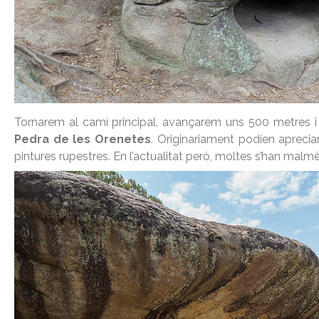
Tornarem al camí principal, avançarem uns 500 metres i 
Pedra de les Orenetes
. Originariament podíen aprecia
pintures rupestres. En l’actualitat però, moltes s’han malm