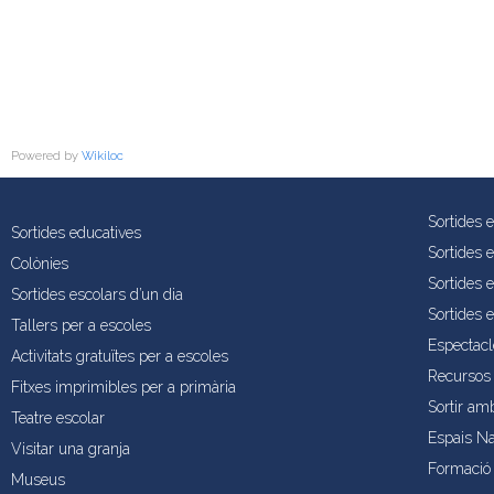
Powered by
Wikiloc
Sortides 
Sortides educatives
Sortides 
Colònies
Sortides e
Sortides escolars d’un dia
Sortides 
Tallers per a escoles
Espectacl
Activitats gratuïtes per a escoles
Recursos 
Fitxes imprimibles per a primària
Sortir am
Teatre escolar
Espais Na
Visitar una granja
Formació 
Museus