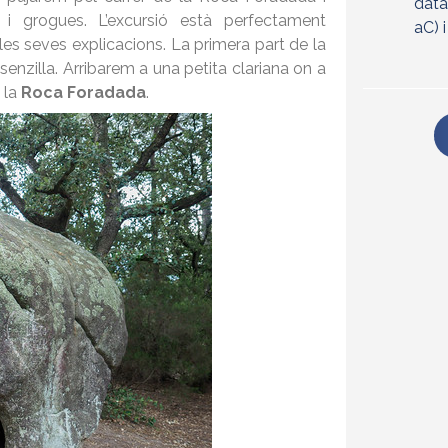
data
grogues. L’excursió està perfectament
aC) 
les seves explicacions. La primera part de la
senzilla. Arribarem a una petita clariana on a
a la
Roca Foradada
.