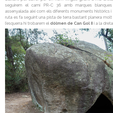
seguirem el camí PR-C 36 amb marques blanques i 
assenyalada així com els diferents monuments històrics i 
ruta es fa seguint una pista de terra bastant planera molt 
l’esquerra hi trobarem el
dòlmen de Can Gol II
i a la dret