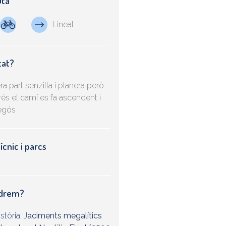
uta
Lineal
tat?
ra part senzilla i planera però
és el camí es fa ascendent i
egós
cnic i parcs
ndrem?
stòria: J
aciments megalítics