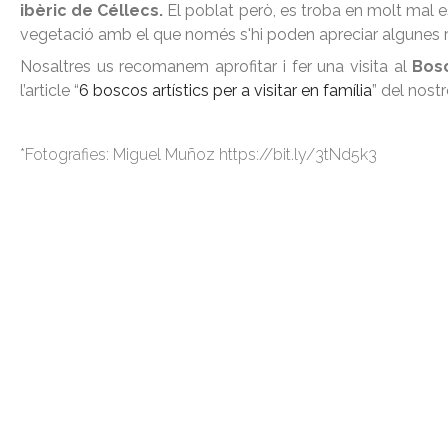
ibèric de Céllecs.
El poblat però, es troba en molt mal e
vegetació amb el que només s'hi poden apreciar algunes re
Nosaltres us recomanem aprofitar i fer una visita al
Bosc
l’article “
6 boscos artístics per a visitar en família
” del nost
*Fotografies: Miguel Muñoz https://bit.ly/3tNd5k3