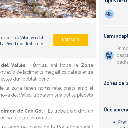
Tipus de r
Camí adap
 direcció a Vilanova del
UBICACIÓ
ó La Pineda on trobarem
Prime
despr
pedr
del Vallès
i
Òrrius
, s’hi troba la
Zona
ntració de jaciments megalítics datats entre
restes d’un poblat ibèric.
Zones de pí
rs de la zona tenen noms relacionats amb el
anova del Vallès, trobarem una petita placeta
Què apre
òlmen de Can Gol I
. Es troba però dins un
que no te plafó informatiu.
Prehi
ta pujarem pel carrer de la Roca Foradada
i