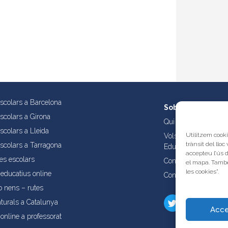
escolars a Barcelona
Sobre nosaltres
escolars a Girona
Qui som?
scolars a Lleida
Utilitzem cooki
Vols publicar les tev
trànsit del lloc
escolars a Tarragona
Educatives de Catal
accepteu l’ús 
es escolars
Condicions d’ús i aví
el mapa. També
les cookies”.
educatius online
Contacta amb nosalt
b nens – rutes
turals a Catalunya
Acce
online a professorat