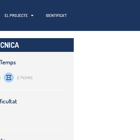
EL PROJECTE
IDENTIFICA’T
ÈCNICA
i Temps
m
2 hores
ficultat