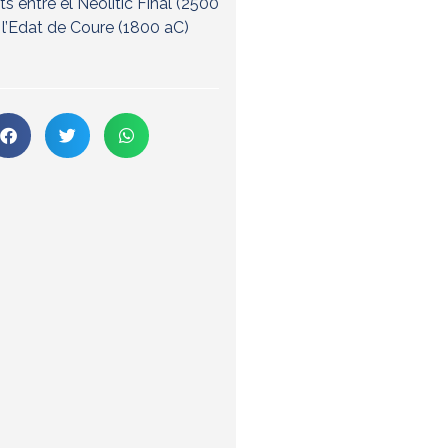
ts entre el Neolític Final (2500
i l’Edat de Coure (1800 aC)