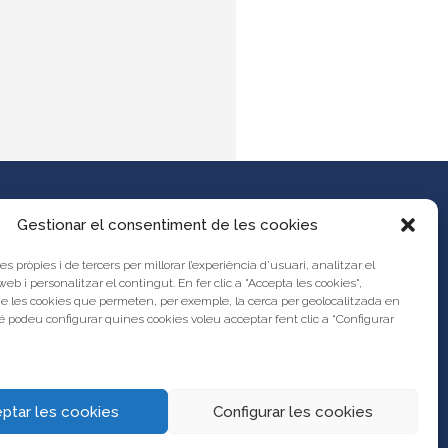
Gestionar el consentiment de les cookies
es pròpies i de tercers per millorar l’experiència d’usuari, analitzar el
es propostes al Portal d’Activitats
 web i personalitzar el contingut. En fer clic a "Accepta les cookies",
unya?
de les cookies que permeten, per exemple, la cerca per geolocalitzada en
s legal
 podeu configurar quines cookies voleu acceptar fent clic a “Configurar
res
ptar les cookies
Configurar les cookies