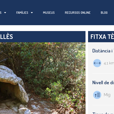
S
FAMÍLIES
MUSEUS
RECURSOS ONLINE
BLOG
ALLÈS
FITXA T
Distància 
4,1 k
Nivell de di
Mig