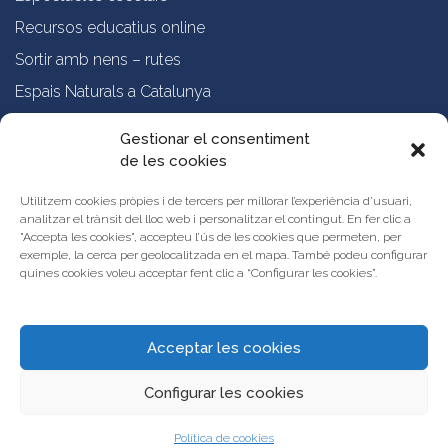
Recursos educatius online
Sortir amb nens – rutes
Espais Naturals a Catalunya
Formació online a professorat
Gestionar el consentiment
de les cookies
Sobre nosaltres
Qui som?
Utilitzem cookies pròpies i de tercers per millorar l’experiència d’usuari,
analitzar el trànsit del lloc web i personalitzar el contingut. En fer clic a
Vols publicar les teves propostes al Portal d’Activitats Educatives de
"Accepta les cookies", accepteu l’ús de les cookies que permeten, per
Catalunya?
exemple, la cerca per geolocalitzada en el mapa. També podeu configurar
Condicions d’ús i avís legal
quines cookies voleu acceptar fent clic a “Configurar les cookies”.
Contacta amb nosaltres
Acceptar les cookies
Configurar les cookies
Política de cookies