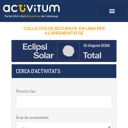
COL·LECCIÓ DE RECURSOS EN LÍNIA PER
A
L’APRENENTATGE
CERCA D'ACTIVITATS:​
Paraula clau
Àrea de coneixement