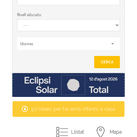
Nivell educatiu
Idiomes
CERCA
50 idees per fer amb infants a casa
Llistat
Mapa