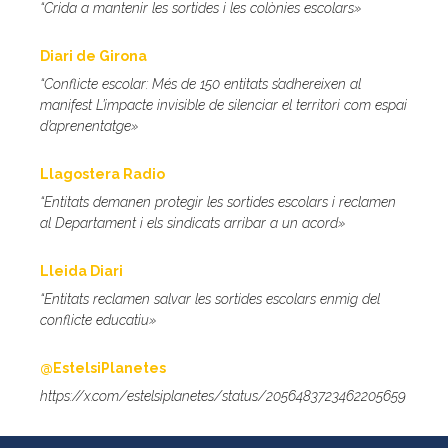
“Crida a mantenir les sortides i les colònies escolars
»
Diari de Girona
“Conflicte escolar: Més de 150 entitats s’adhereixen al
manifest L’impacte invisible de silenciar el territori com espai
d’aprenentatge
»
Llagostera Radio
“Entitats demanen protegir les sortides escolars i reclamen
al Departament i els sindicats arribar a un acord
»
Lleida Diari
“Entitats reclamen salvar les sortides escolars enmig del
conflicte educatiu»
@EstelsiPlanetes
https://x.com/estelsiplanetes/status/2056483723462205659