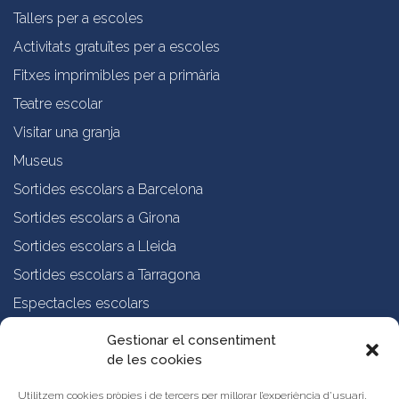
Tallers per a escoles
Activitats gratuïtes per a escoles
Fitxes imprimibles per a primària
Teatre escolar
Visitar una granja
Museus
Sortides escolars a Barcelona
Sortides escolars a Girona
Sortides escolars a Lleida
Sortides escolars a Tarragona
Espectacles escolars
Recursos educatius online
Gestionar el consentiment
de les cookies
Sortir amb nens – rutes
Espais Naturals a Catalunya
Utilitzem cookies pròpies i de tercers per millorar l’experiència d’usuari,