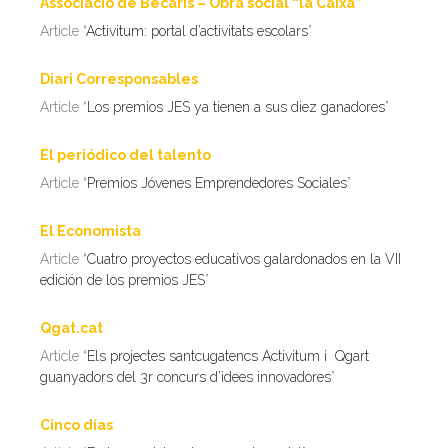
Associació de Becaris – Obra social “la Caixa”
Article “
Activitum: portal d’activitats escolars
”
Diari Corresponsables
Article “
Los premios JES ya tienen a sus diez ganadores
”
El periódico del talento
Article “
Premios Jóvenes Emprendedores Sociales
”
El Economista
Article “
Cuatro proyectos educativos galardonados en la VII
edición de los premios JES
”
Qgat.cat
Article “
Els projectes santcugatencs Activitum i Qgart
guanyadors del 3r concurs d’idees innovadores
”
Cinco días