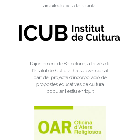
arquitectònics de la ciutat
L’ajuntament de Barcelona, a través de
l’Institut de Cultura, ha subvencionat
part del projecte d’incorporació de
propostes educatives de cultura
popular i estiu enriquit