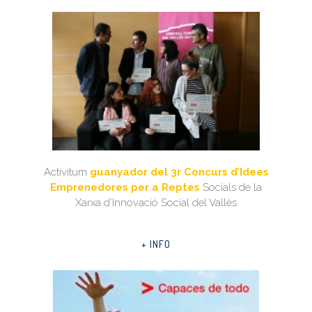
Activitum
guanyador del 3r Concurs d’Idees
Emprenedores per a Reptes
Socials de la
Xarxa d’Innovació Social del Vallès
+ INFO