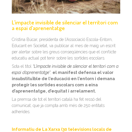
L’impacte invisible de silenciar el territori com
a espai d’aprenentatge
Cristina Búcar, presidenta de l’Associació Escola-Entorn,
Educant en Societat, va publicar al mes de maig un escrit
per alertar sobre les greus conseqüències que el conflicte
educatiu actual pot tenir sobre les sortides escolars.
Sota el títol
“L’
impacte
invisible
de silenciar el territori com a
espai d’aprenentatge”
,
el manifest
defensa el valor
insubstituïble de l’educació en l’entorn i demana
protegir les sortides escolars com a eina
d’aprenentatge, d’equitat i arrelament.
La premsa de tot el territori català ha fet ressó del
comunicat, que ja compta amb més de 250 entitats
adherides.
Informatiu de La Xarxa (30 televisions locals de