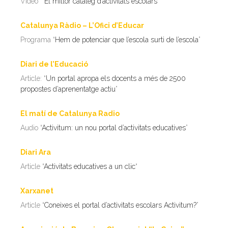
Video “
El millor catàleg d’activitats escolars
”
Catalunya Ràdio – L’Ofici d’Educar
Programa “
Hem de potenciar que l’escola surti de l’escola
”
Diari de l’Educació
Article: “
Un portal apropa els docents a més de 2500
propostes d’aprenentatge actiu
”
El matí de Catalunya Radio
Audio “
Activitum: un nou portal d’activitats educatives
”
Diari Ara
Article “
Activitats educatives a un clic
“
Xarxanet
Article “
Coneixes el portal d’activitats escolars Activitum?
”