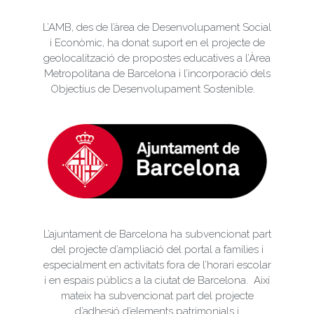
L’AMB, des de l’àrea de Desenvolupament Social
i Econòmic, ha donat suport en el projecte de
geolocalització de propostes educatives a l’Àrea
Metropolitana de Barcelona i l’incorporació dels
Objectius de Desenvolupament Sostenible.
L’ajuntament de Barcelona ha subvencionat part
del projecte d’ampliació del portal a famílies i
especialment en activitats fora de l’horari escolar
i en espais públics a la ciutat de Barcelona. Així
mateix ha subvencionat part del projecte
d’adhesió d’elements patrimonials i