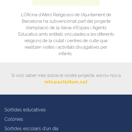
L’Oficina d’Afers Religiosos de l’Ajuntament de
Barcelona ha subvencionat part del projecte
d’ampliació de la Xarxa d’Espais i Agents
Educatius amb entitats vinculades a les diferents
religions de la ciutat i centres de culte que
realitzen visites i activitats divulgatives per
infants.
Si vols saber més sobre el nostre projecte, escriu-nos a
info@activitum.cat
Sortides educatives
Colònies
Sortides escolars d’un dia