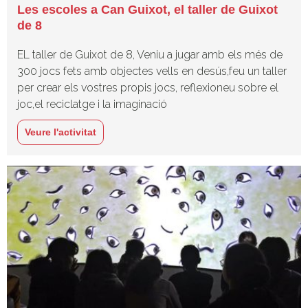
Les escoles a Can Guixot, el taller de Guixot
de 8
EL taller de Guixot de 8, Veniu a jugar amb els més de
300 jocs fets amb objectes vells en desús,feu un taller
per crear els vostres propis jocs, reflexioneu sobre el
joc,el reciclatge i la imaginació
Veure l'activitat