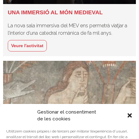
UNA IMMERSIÓ AL MÓN MEDIEVAL
La nova sala immersiva del MEV ens permetrà viatjar a
l’interior d’una catedral romànica de fa mil anys.
Veure l'activitat
Gestionar el consentiment
de les cookies
Utilitzem cookies pròpies i de tercers per millorar l’experiència d’usuari,
Visions de la dona
analitzar el trànsit del lloc web i personalitzar el contingut. En fer clic a